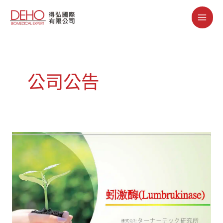
跳
MAI
至
ME
主
要
內
容
公司公告
台
灣
總
代
理
教
育