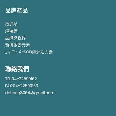
品牌產品
啟通順
綠衛康
品綠綠視界
新抗啟動元素
ｶ ｷ ユ-メ-SOD綠源活力素
聯絡我們
TEL:04-22590162
FAX:04-22590163
dehong8064@gmail.com